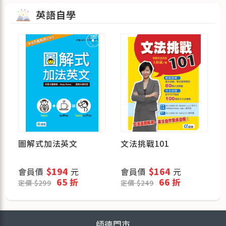
英語自學
圖解式加法英文
文法挑戰101
會員價
$194
元
會員價
$164
元
65 折
66 折
定價 $299
定價 $249
師德門市