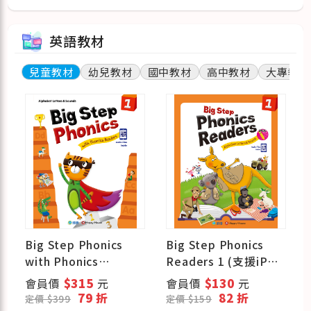
英語教材
兒童教材
幼兒教材
國中教材
高中教材
大專教材
Big Step Phonics
Big Step Phonics
、
with Phonics
Readers 1 (支援iPEN
Readers 1 (課本+練
點讀筆)
會員價
$315
元
會員價
$130
元
習本+線上資源)
79 折
82 折
定價 $399
定價 $159