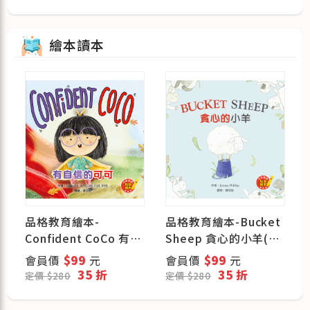
繪本讀本
品格教育繪本-
品格教育繪本-Bucket
Confident CoCo 有自
Sheep 貪心的小羊(雙
信的可可(雙語繪本)
語繪本)
會員價
$99
元
會員價
$99
元
35 折
35 折
定價 $280
定價 $280