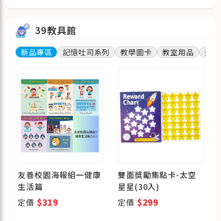
39教具館
新品專區
記憶吐司系列
教學圖卡
教室用品
遊戲
6
友善校園海報組一健康
雙面獎勵集點卡-太空
生活篇
星星(30入)
定價
$319
定價
$299