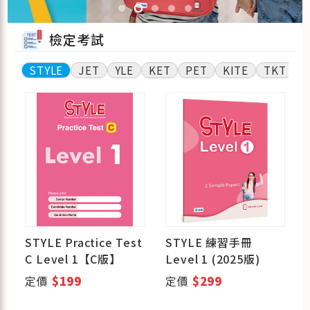
檢定考試
STYLE
JET
YLE
KET
PET
KITE
TKT
G
STYLE Practice Test
STYLE 練習手冊
C Level 1【C版】
Level 1 (2025版)
定價
$199
定價
$299