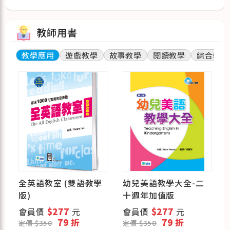
教師用書
教學應用
遊戲教學
故事教學
閱讀教學
綜合教學
全英語教室 (雙語教學
幼兒美語教學大全-二
版)
十週年加值版
會員價
$277
元
會員價
$277
元
79 折
79 折
定價 $350
定價 $350