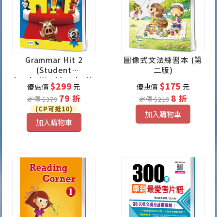
Grammar Hit 2
圖像式文法練習本 (第
(Student
二版)
book+Workbook+線
$299
$175
優惠價
元
優惠價
元
上學習資源)
79 折
8 折
定價 $379
定價 $219
(CP可抵10)
加入購物車
加入購物車