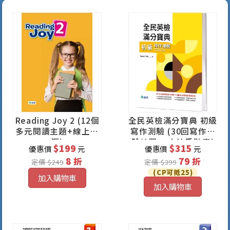
Reading Joy 2 (12個
全民英檢滿分寶典 初級
多元閱讀主題+線上資
寫作測驗 (30回寫作測
源)
驗練習 + 文法重點表)
$199
$315
優惠價
元
優惠價
元
8 折
79 折
定價 $249
定價 $399
(CP可抵25)
加入購物車
加入購物車