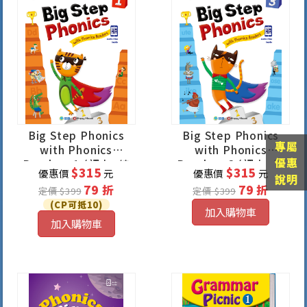
Big Step Phonics
Big Step Phonics
專屬
with Phonics
with Phonics
優惠
Readers 1 (課本+練
Readers 3 (課本+練
$315
$315
優惠價
元
優惠價
元
習本+線上資源)
習本+線上資源)
說明
79 折
79 折
定價 $399
定價 $399
(CP可抵10)
加入購物車
加入購物車