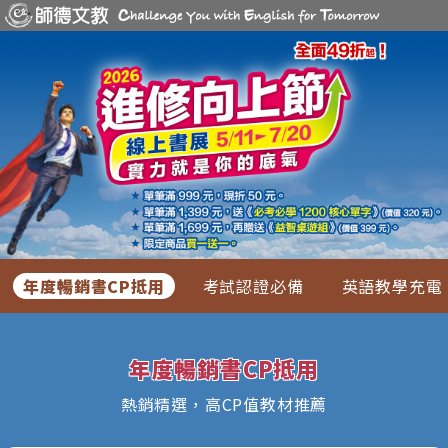
年度暢銷書CP抵用
考試認證必備
英語教學充電
年度暢銷書CP抵用
熱銷精選，高CP值教材推薦