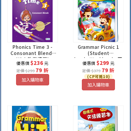
Phonics Time 3 -
Grammar Picnic 1
Consonant Blends
(Student
(線上教學資源)
book+Workbook+互
$236
$299
優惠價
元
優惠價
元
動式數位遊戲)
79 折
79 折
定價 $299
定價 $379
(CP可抵10)
加入購物車
加入購物車