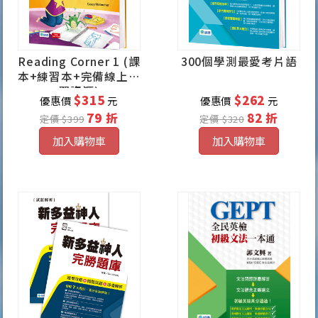
Reading Corner 1 (課
300個學測最愛考片語
本+練習本+完備線上學
習資源)
$315
$262
優惠價
元
優惠價
元
79 折
82 折
定價 $399
定價 $320
加入購物車
加入購物車