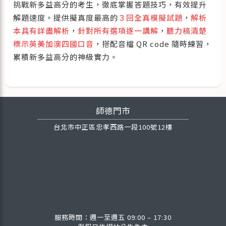
挑戰新多益高分的考生，徹底掌握答題技巧，有效提升
解題速度。提供擬真度最高的
３回全真模擬試題
，
解析
本具有詳盡解析
，
針對所有選項逐一講解
，
聽力稿清楚
標示英美加澳四國口音
，搭配音檔 QR code 隨時練習，
累積新多益高分的神級實力。
師德門市
台北市中正區忠孝西路一段100號12樓
服務時間：週一至週五 09:00 – 17:30