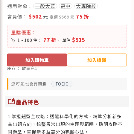
適用對象：
一般大眾
高中
大專院校
會員價：
$502
元
75 折
定價 $669 元
量購優惠：
77 折
$515
1 - 100 件：
， 單件
加入購物車
加入追蹤
庫存：
數量充足
您可能也會有興趣：
TOEIC
auto_stories
產品特色
1.掌握題型全攻略：透過科學化的方式，精準分析新多
益出題方向，統整最常出現的主題與範疇，聰明攻略不
同題型，掌握新多益高分的完勝心法。