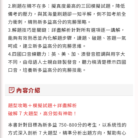
2.刷題在精不在多：擬真度最高的三回模擬試題，降低
備考的壓力，與其海量刷題卻一知半解，倒不如考前全
力衝刺，精熟新多益高分的完勝策略。
3.解題技巧是關鍵：詳盡解析針對所有選項逐一講解，
能夠有效熟悉並內化解題步驟，讀題、破題、答題一氣
呵成，建立新多益高分的完勝思維。
4.四國口音練聽力：英、美、加、澳發音腔調與用字大
不同，由母語人士親自錄製發音，聽力稿清楚標示四國
口音，培養新多益高分的完勝技能。
sticky_note_2
內容介紹
題型攻略＋模擬試題＋詳盡解析
破解 7 大題型，高分如有神助！
本書針對目標為新多益 750-800分的考生，以系統性的
方式深入剖析 7 大題型，精準分析出題方向，幫助有心