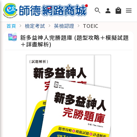
search
person
local_mall
menu
檢定考試
英檢認證
TOEIC
首頁
chevron_right
chevron_right
chevron_right
新多益神人完勝題庫 (題型攻略＋模擬試題
＋詳盡解析)