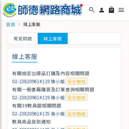
search
person
local_mall
menu
首頁
chevron_right
線上客服
常見問題
線上客服
線上客服
有關檢定出版品訂購及內容相關問題
02-23820961#119 陳小姐
寫信聯絡
有關一般書籍購買及訂單查詢相關問題
02-23820961#119 陳小姐
寫信聯絡
有關39教具館相關問題
02-23820961#135 吳小姐
寫信聯絡
教具商品貨到通知