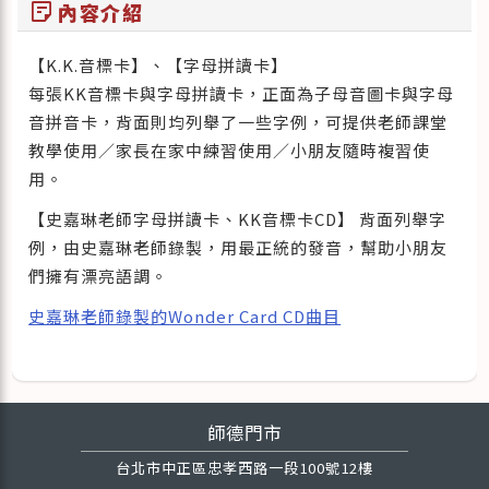
sticky_note_2
內容介紹
【K.K.音標卡】、【字母拼讀卡】
每張KK音標卡與字母拼讀卡，正面為子母音圖卡與字母
音拼音卡，背面則均列舉了一些字例，可提供老師課堂
教學使用／家長在家中練習使用／小朋友隨時複習使
用。
【史嘉琳老師字母拼讀卡、KK音標卡CD】 背面列舉字
例，由史嘉琳老師錄製，用最正統的發音，幫助小朋友
們擁有漂亮語調。
史嘉琳老師錄製的Wonder Card CD曲目
師德門市
台北市中正區忠孝西路一段100號12樓