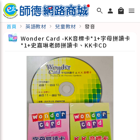
search
person
local_mall
menu
英語教材
兒童教材
發音
首頁
chevron_right
chevron_right
chevron_right
Wonder Card -KK音標卡*1+字母拼讀卡
*1+史嘉琳老師拼讀卡、KK卡CD