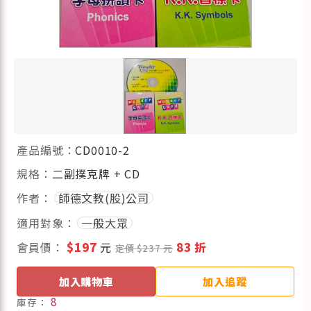
產品編號：
CD0010-2
規格：
二副撲克牌 + CD
作者：
師德文教(股)公司
適用對象：
一般大眾
會員價：
$197
元
83 折
定價 $237 元
加入購物車
加入追蹤
8
庫存：