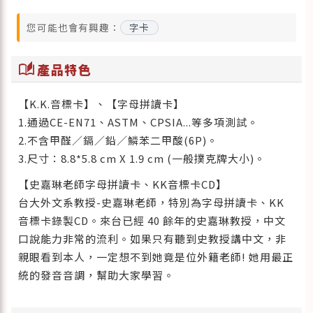
您可能也會有興趣：
字卡
auto_stories
產品特色
【K.K.音標卡】、【字母拼讀卡】
1.通過CE-EN71、ASTM、CPSIA...等多項測試。
2.不含甲醛／鎘／鉛／鱗苯二甲酸(6P)。
3.尺寸：8.8*5.8 cm X 1.9 cm (一般撲克牌大小)。
【史嘉琳老師字母拼讀卡、KK音標卡CD】
台大外文系教授-史嘉琳老師，特別為字母拼讀卡、KK
音標卡錄製CD。來台已經 40 餘年的史嘉琳教授，中文
口說能力非常的流利。如果只有聽到史教授講中文，非
親眼看到本人，一定想不到她竟是位外籍老師! 她用最正
統的發音音調，幫助大家學習。