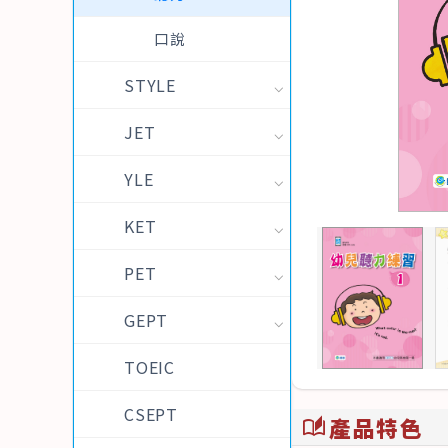
口說
STYLE
JET
YLE
KET
PET
GEPT
TOEIC
CSEPT
產品特色
auto_stories