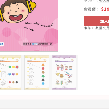
$1
會員價：
加入
庫存：
數量充