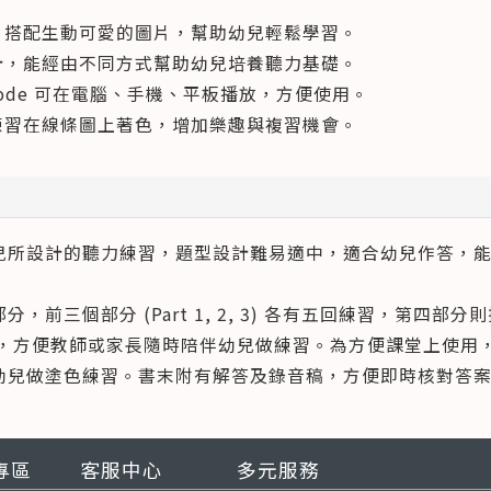
目，搭配生動可愛的圖片，幫助幼兒輕鬆學習。
設計，能經由不同方式幫助幼兒培養聽力基礎。
 code 可在電腦、手機、平板播放，方便使用。
兒練習在線條圖上著色，增加樂趣與複習機會。
兒所設計的聽力練習，題型設計難易適中，適合幼兒作答，
前三個部分 (Part 1, 2, 3) 各有五回練習，第四部分則提供
ode，方便教師或家長隨時陪伴幼兒做練習。為方便課堂上使
幼兒做塗色練習。書末附有解答及錄音稿，方便即時核對答
專區
客服中心
多元服務