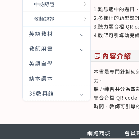
中檢認證
1.難易適中的題
2.多樣化的題型
教師認證
3.聽力題音檔 QR
英語教材
4.教師可引導幼
教師用書
內容介紹
sticky_note_2
英語自學
本書是專門針對幼
繪本讀本
力。
聽力練習共分為四部分，
39教具館
結合音檔 QR c
時間，教師可引導
網路商城
會員