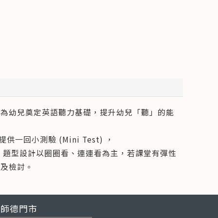
能為幼兒奠定英語聽力基礎，提升幼兒「聽」的能
一回小測驗 (Mini Test) ，
用，題型設計以圈圈看、連連看為主，若課堂有彈性
案及檢討。
師德門市