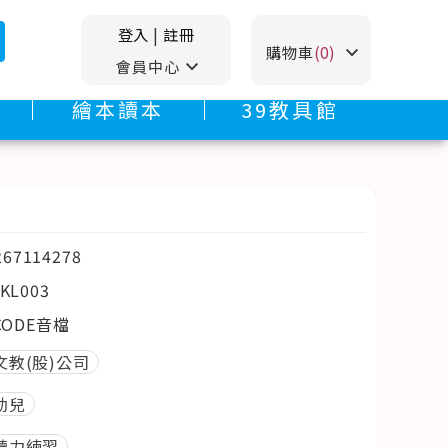
登入
|
註冊
stat_minus_1
購物車
(0)
stat_minus_1
會員中心
繪本讀本
39教具館
267114278
KL003
CODE音檔
文教(股)公司
幼兒
聽力練習