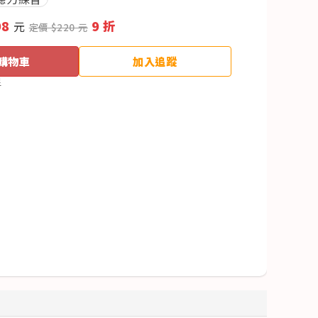
98
9 折
元
定價 $220 元
購物車
加入追蹤
足