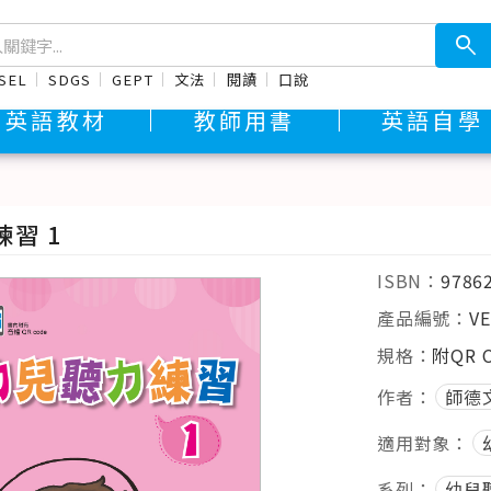
search
SEL
SDGS
GEPT
文法
閱讀
口說
英語教材
教師用書
英語自學
習 1
ISBN：
9786
產品編號：
VE
規格：
附QR 
作者：
師德
適用對象：
系列：
幼兒