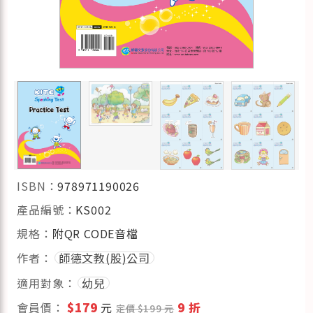
ISBN：
978971190026
產品編號：
KS002
規格：
附QR CODE音檔
作者：
師德文教(股)公司
適用對象：
幼兒
會員價：
$179
元
9 折
定價 $199 元