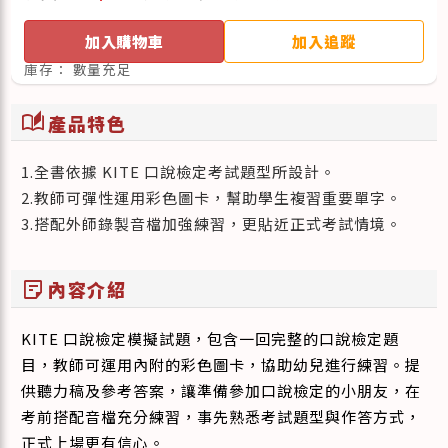
加入購物車
加入追蹤
庫存：
數量充足
auto_stories
產品特色
1.全書依據 KITE 口說檢定考試題型所設計。
2.教師可彈性運用彩色圖卡，幫助學生複習重要單字。
3.搭配外師錄製音檔加強練習，更貼近正式考試情境。
sticky_note_2
內容介紹
KITE 口說檢定模擬試題，包含一回完整的口說檢定題
目，教師可運用內附的彩色圖卡，協助幼兒進行練習。提
供聽力稿及參考答案，讓準備參加口說檢定的小朋友，在
考前搭配音檔充分練習，事先熟悉考試題型與作答方式，
正式上場更有信心。