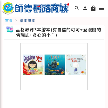
search
person
local_mall
menu
繪本讀本
首頁
chevron_right
品格教育3本繪本(有自信的可可+愛跟隨的
佛瑞迪+貪心的小羊)