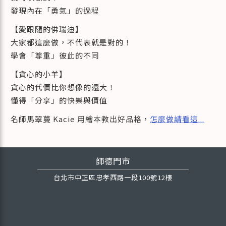
發現內在「勇氣」的過程
【愛跟隨的佛瑞迪】
大家都這麼做，不代表就是對的！
學會「尊重」彼此的不同
【貪心的小羊】
貪心的代價比你想像的還大！
懂得「分享」的快樂與價值
名師馬翠蔓 Kacie 用繪本教出好品格，
怎麼做請看這...
師德門市
台北市中正區忠孝西路一段100號12樓