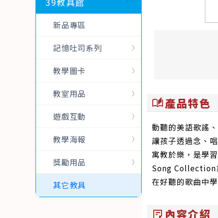
39教具館
新品專區
記憶吐司系列
教學圖卡
教室用品
產品特色
auto_stories
遊戲互動
動聽的美語歌謠、
教學海報
讓孩子透過念、唱
寓教於樂，是學習
獎勵用品
Song Coll
在好聽的歌曲中學
其它教具
內容介紹
sticky_note_2