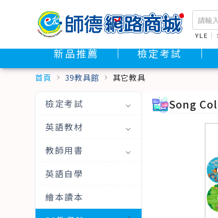
YLE
新品推薦
檢定考試
首頁
39教具館
其它教具
chevron_right
chevron_right
Song Co
檢定考試
英語教材
教師用書
英語自學
繪本讀本