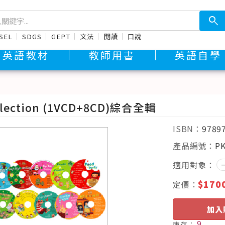
search
SEL
SDGS
GEPT
文法
閱讀
口說
英語教材
教師用書
英語自學
llection (1VCD+8CD)綜合全輯
ISBN：
9789
產品編號：
P
適用對象：
$170
定價：
加入
9
庫存：