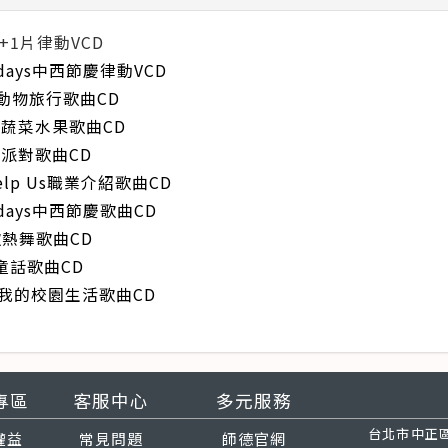
+1片律動VCD
olidays中西節慶律動VCD
ade動物旅行歌曲CD
ies蔬菜水果歌曲CD
食物派對歌曲CD
 Help Us職業介紹歌曲CD
olidays中西節慶歌曲CD
y勁歌熱舞歌曲CD
典童話歌曲CD
Day我的校園生活歌曲CD
專區
客服中心
多元服務
台北市中正區
權益
常見問題
師德官網