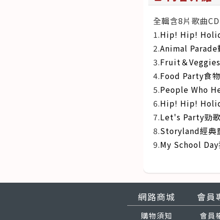
全輯含8片歌曲CD
1.
Hip! Hip! H
2.
Animal Par
3.
Fruit＆Vegg
4.
Food Party
5.
People Who
6.
Hip! Hip! H
7.
Let's Part
8.
Storyland經
9.
My School 
網路商城
會員
購物須知
會員