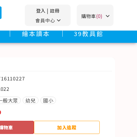
登入
|
註冊
stat_minus_1
購物車
(0)
stat_minus_1
會員中心
繪本讀本
39教具館
716110227
K022
一般大眾
幼兒
國小
0
購物車
加入追蹤