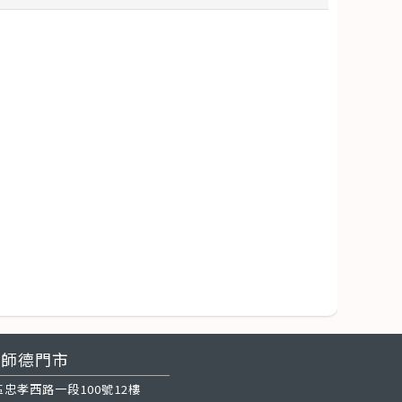
師德門市
忠孝西路一段100號12樓