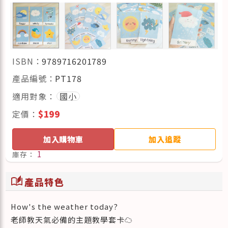
ISBN：
9789716201789
產品編號：
PT178
適用對象：
國小
定價：
$199
加入購物車
加入追蹤
1
庫存：
auto_stories
產品特色
How's the weather today?
老師教天氣必備的主題教學套卡☁️