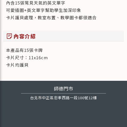
內含15張常見天氣的英文單字
可愛插圖+英文單字幫助學生加深印象
卡片護貝處理，教室布置、教學圖卡都很適合
sticky_note_2
內容介紹
本產品有15張卡牌
卡片尺寸：11x16cm
卡片均護貝
師德門市
台北市中正區忠孝西路一段100號12樓