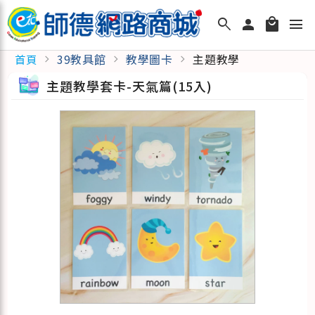
search
person
local_mall
menu
39教具館
教學圖卡
主題教學
首頁
chevron_right
chevron_right
chevron_right
主題教學套卡-天氣篇(15入)