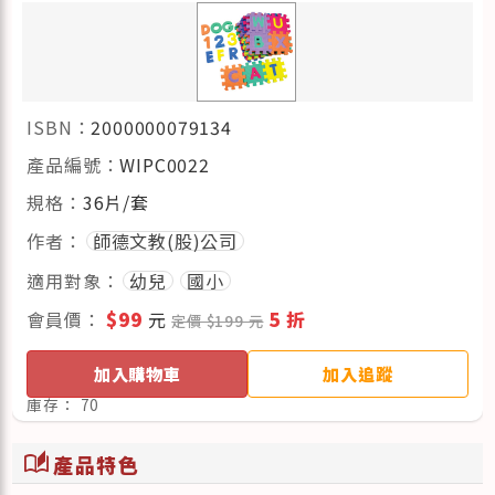
ISBN：
2000000079134
產品編號：
WIPC0022
規格：
36片/套
作者：
師德文教(股)公司
適用對象：
幼兒
國小
會員價：
$99
元
5 折
定價 $199 元
加入購物車
加入追蹤
庫存：
70
auto_stories
產品特色