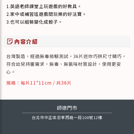
1.英語老師課堂上玩遊戲的好教具。
2.家中或補習班遊戲間玩樂的好法寶。
3.也可以組裝變化成骰子。
sticky_note_2
內容介紹
台灣製造，經過無毒檢驗測試，36片迷你巧拼尺寸精巧，
符合幼兒持握需求，無毒、無氨味材質設計，使用更安
心。
規格：每片11*11cm / 共36片
師德門市
台北市中正區忠孝西路一段100號12樓