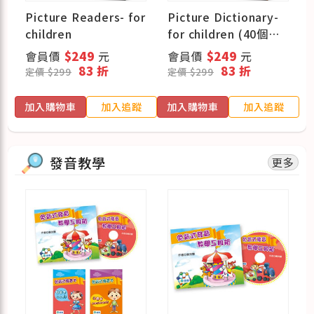
Picture Readers- for
Picture Dictionary-
+
children
for children (40個情
境主題+1000個必學單
會員價
$249
元
會員價
$249
元
字)
83 折
83 折
定價 $299
定價 $299
蹤
加入購物車
加入追蹤
加入購物車
加入追蹤
發音教學
更多