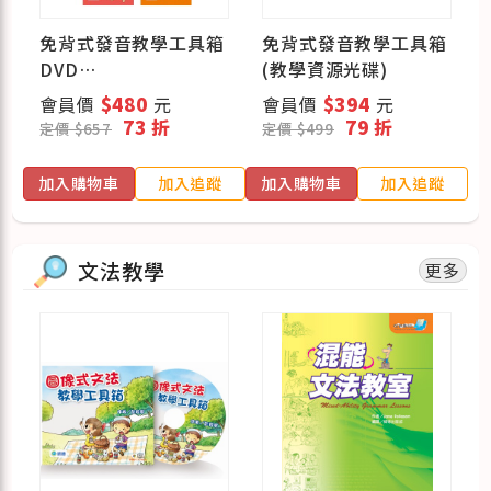
免背式發音教學工具箱
免背式發音教學工具箱
)
DVD
(教學資源光碟)
+ 免背式發音卡(母音
會員價
$480
元
會員價
$394
元
卡+子音卡) 套組
73 折
79 折
定價 $657
定價 $499
蹤
加入購物車
加入追蹤
加入購物車
加入追蹤
文法教學
更多