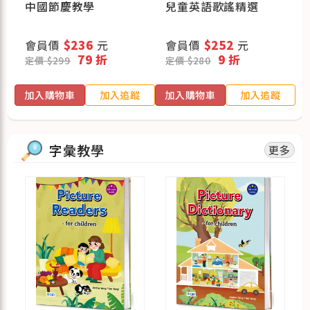
中國節慶教學
兒童英語歌謠精選
會員價
$236
元
會員價
$252
元
79 折
9 折
定價 $299
定價 $280
蹤
加入購物車
加入追蹤
加入購物車
加入追蹤
字彙教學
更多