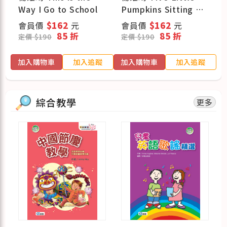
Way I Go to School
Pumpkins Sitting on
a Gate
會員價
$162
元
會員價
$162
元
85 折
85 折
定價 $190
定價 $190
蹤
加入購物車
加入追蹤
加入購物車
加入追蹤
綜合教學
更多