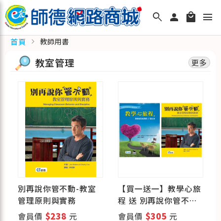
search
person
local_mall
menu
首頁
chevron_right
教師用書
教室管理
更多
你
別再說你管不動-教室
【買一送一】教學心旅
學
管理原則與實務
程 送 別再說你管不動
(限量15套)
會員價
$238
元
會員價
$305
元