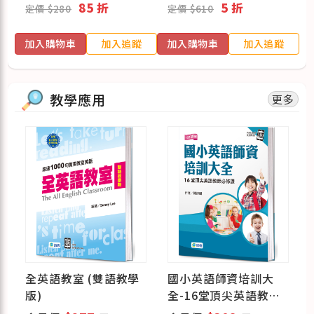
85 折
5 折
定價 $280
定價 $610
蹤
加入購物車
加入追蹤
加入購物車
加入追蹤
教學應用
更多
全英語教室 (雙語教學
國小英語師資培訓大
版)
全-16堂頂尖英語教師
必修課(附26首英語歌