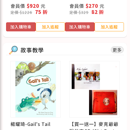
鐘玩遊戲 + 遊戲點子王
戲)
會員價
$920
元
會員價
$270
元
75 折
82 折
定價 $1226
定價 $329
蹤
加入購物車
加入追蹤
加入購物車
加入追蹤
故事教學
更多
話
楊耀琦-Gail's Tail
【買一送一】麥克爺爺