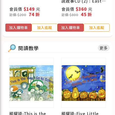
劇
說故事CD (2)：East
Meets West 送 CD
會員價
$149
元
會員價
$360
元
(1)：Tales for the
74 折
45 折
定價 $200
定價 $800
Young at Heart
蹤
加入購物車
加入追蹤
加入購物車
加入追蹤
閱讀教學
更多
楊耀琦-This is the
楊耀琦-Five Little