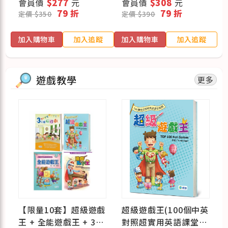
會員價
$277
元
會員價
$308
元
謠)
79 折
79 折
定價 $350
定價 $390
蹤
加入購物車
加入追蹤
加入購物車
加入追蹤
遊戲教學
更多
【限量10套】超級遊戲
超級遊戲王(100個中英
王 + 全能遊戲王 + 3分
對照超實用英語課堂遊