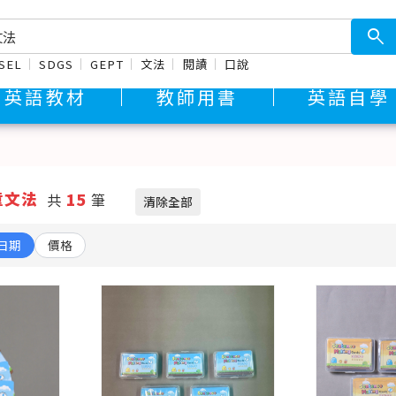
search
SEL
SDGS
GEPT
文法
閱讀
口說
英語教材
教師用書
英語自學
童文法
15
共
筆
清除全部
日期
價格