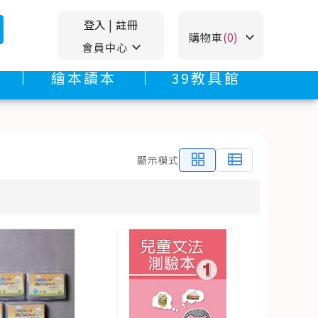
登入
|
註冊
stat_minus_1
購物車
(0)
stat_minus_1
會員中心
繪本讀本
39教具館
grid_view
view_list
顯示模式