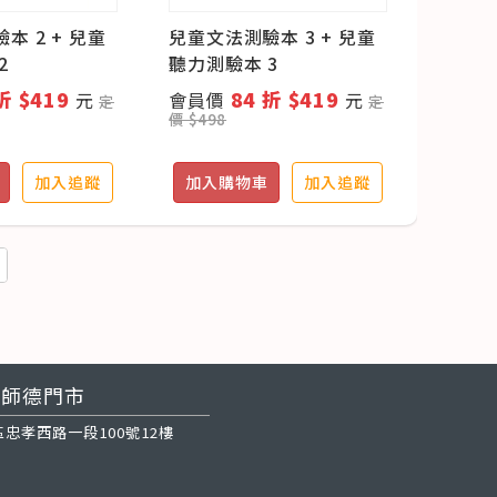
本 2 + 兒童
兒童文法測驗本 3 + 兒童
2
聽力測驗本 3
折 $419
84 折 $419
元
會員價
元
定
定
價 $498
加入追蹤
加入購物車
加入追蹤
師德門市
忠孝西路一段100號12樓