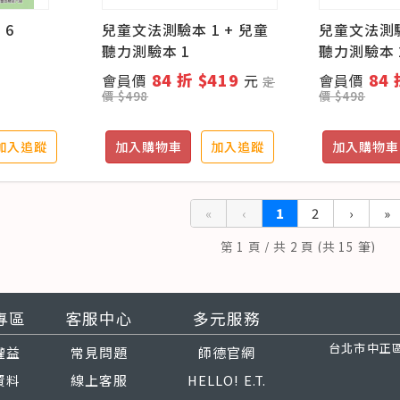
 6
兒童文法測驗本 1 + 兒童
兒童文法測驗
聽力測驗本 1
聽力測驗本 
84 折 $419
84 
會員價
元
會員價
定
價 $498
價 $498
加入追蹤
加入購物車
加入追蹤
加入購物車
«
‹
1
2
›
»
第 1 頁 / 共 2 頁 (共 15 筆)
專區
客服中心
多元服務
台北市中正區
權益
常見問題
師德官網
資料
線上客服
HELLO! E.T.