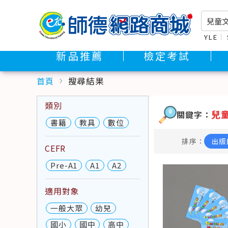
YLE
新品推薦
檢定考試
首頁
搜尋結果
chevron_right
類別
兒
關鍵字：
書籍
教具
數位
排序：
出版
CEFR
Pre-A1
A1
A2
適用對象
一般大眾
幼兒
國小
國中
高中