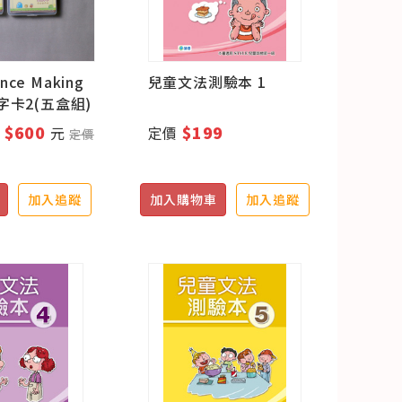
nce Making
兒童文法測驗本 1
句字卡2(五盒組)
 $600
$199
元
定價
定價
加入追蹤
加入購物車
加入追蹤