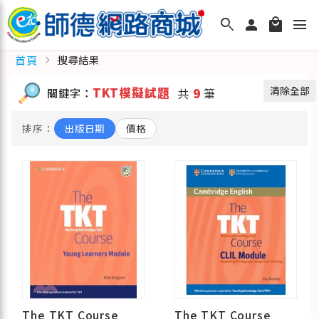
search
person
local_mall
menu
首頁
chevron_right
搜尋結果
清除全部
TKT模擬試題
關鍵字：
共
9
筆
排序：
出版日期
價格
The TKT Course
The TKT Course