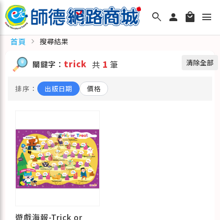
search
person
local_mall
menu
首頁
chevron_right
搜尋結果
清除全部
trick
關鍵字：
共
1
筆
排序：
出版日期
價格
遊戲海報-Trick or