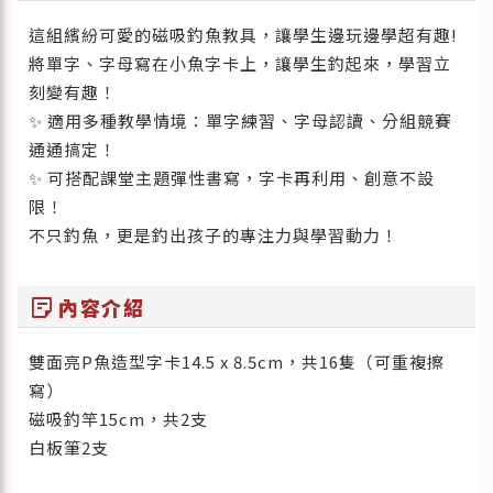
這組繽紛可愛的磁吸釣魚教具，讓學生邊玩邊學超有趣!
將單字、字母寫在小魚字卡上，讓學生釣起來，學習立
刻變有趣！
✨ 適用多種教學情境：單字練習、字母認讀、分組競賽
通通搞定！
✨ 可搭配課堂主題彈性書寫，字卡再利用、創意不設
限！
不只釣魚，更是釣出孩子的專注力與學習動力！
sticky_note_2
內容介紹
雙面亮P魚造型字卡14.5 x 8.5cm，共16隻（可重複擦
寫）
磁吸釣竿15cm，共2支
白板筆2支