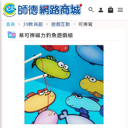
search
person
local_mall
menu
39教具館
遊戲互動
可擦寫
首頁
chevron_right
chevron_right
chevron_right
易可擦磁力釣魚遊戲組