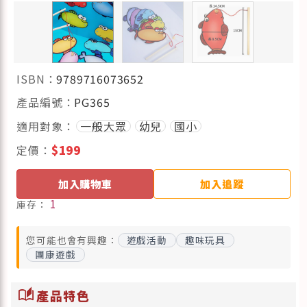
ISBN：
9789716073652
產品編號：
PG365
適用對象：
一般大眾
幼兒
國小
定價：
$199
加入購物車
加入追蹤
1
庫存：
您可能也會有興趣：
遊戲活動
趣味玩具
團康遊戲
auto_stories
產品特色