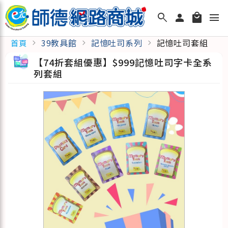
search
person
local_mall
menu
39教具館
記憶吐司系列
記憶吐司套組
首頁
chevron_right
chevron_right
chevron_right
【74折套組優惠】$999記憶吐司字卡全系
列套組